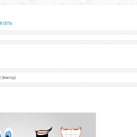
я сеть
2 (Вектор)