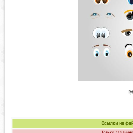
Гу
Ссылки на файл
Только для личног