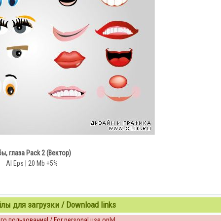
бы, глаза Pack 2 (Вектор)
AI Eps | 20 Mb +5%
ы для загрузки / Download links
о пользования! / For personal use only!