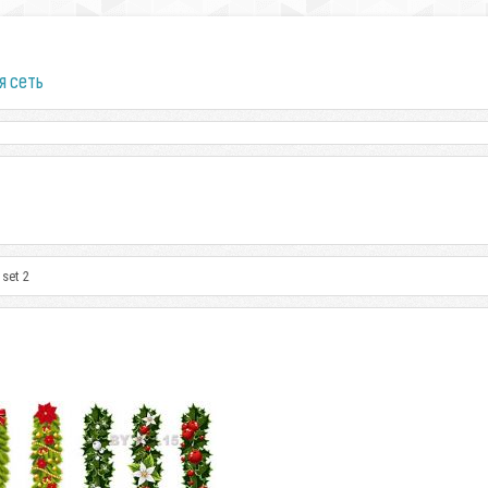
я сеть
 set 2