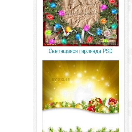
Cветящаяся гирлянда PSD