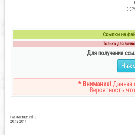
3 EPS
Ссылки на файл
Только для личног
Для получения ссы
Нажм
* Внимание!
Данная н
Вероятность что
Разместил:
xxl15
20.12.2011