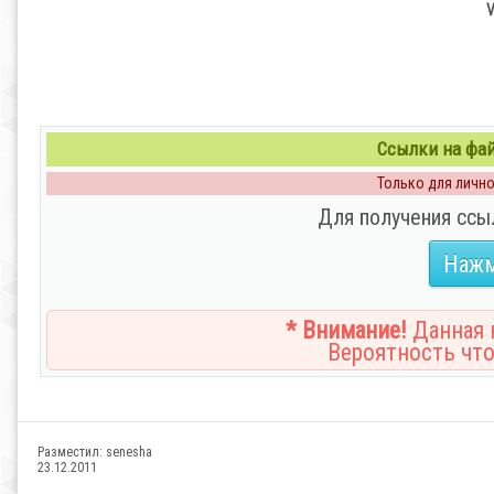
V
Ссылки на файл
Только для личног
Для получения ссы
Нажм
* Внимание!
Данная н
Вероятность что
Разместил:
senesha
23.12.2011