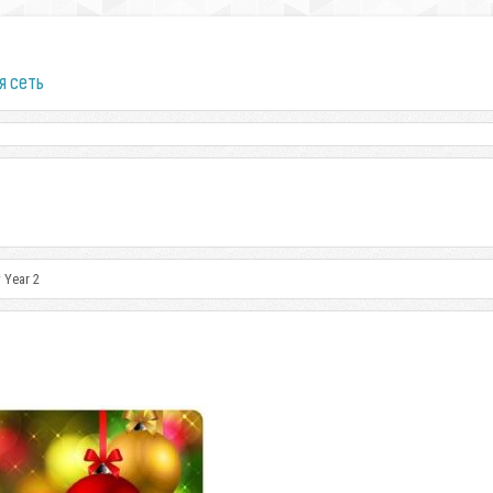
я сеть
 Year 2