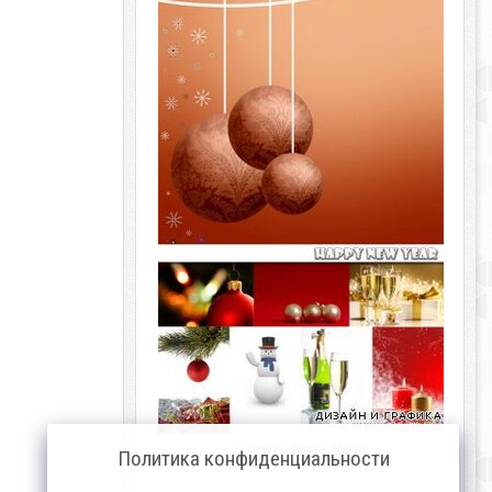
Happy new year
Политика конфиденциальности