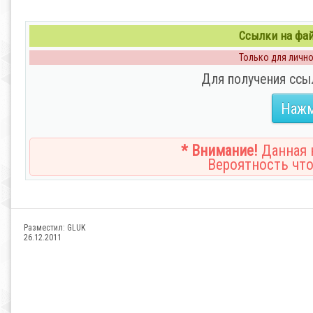
Ссылки на файл
Только для личног
Для получения ссы
Нажм
* Внимание!
Данная н
Вероятность что
Разместил:
GLUK
26.12.2011