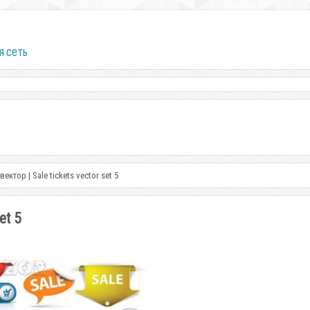
я сеть
ектор | Sale tickets vector set 5
et 5