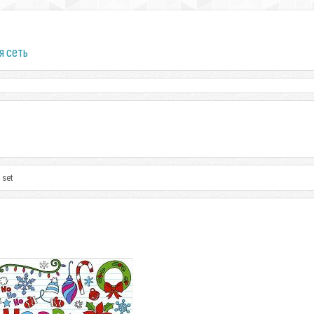
я сеть
 set