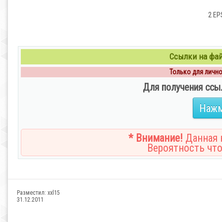
2 EPS
Ссылки на файл
Только для личног
Для получения ссы
Нажм
* Внимание!
Данная н
Вероятность что
Разместил:
xxl15
31.12.2011