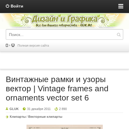
Войти
Полная версия сайта
Винтажные рамки и узоры
вектор | Vintage frames and
ornaments vector set 6
GLUK
31 декабря 2011
2 890
Клипарты
/
Векторные клипарты