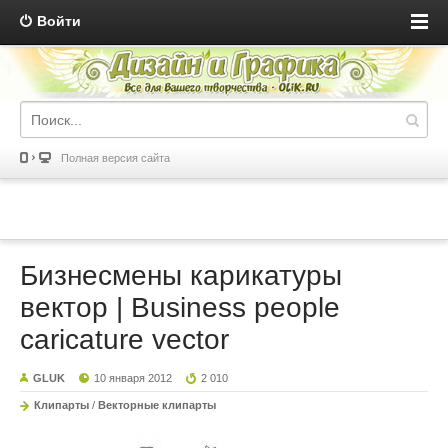
Войти
Полная версия сайта
Бизнесмены карикатуры
вектор | Business people
caricature vector
GLUK
10 января 2012
2 010
Клипарты
/
Векторные клипарты