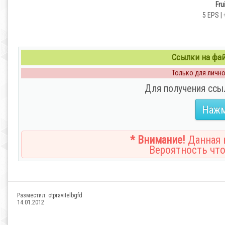
Fru
5 EPS |
Ссылки на файл
Только для личног
Для получения ссы
Нажм
* Внимание!
Данная н
Вероятность что
Разместил:
otpravitelbgfd
14.01.2012