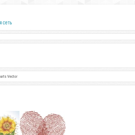
я сеть
earts Vector