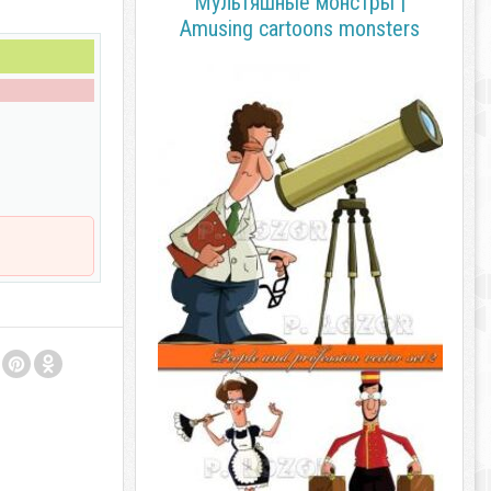
Мультяшные монстры |
Amusing cartoons monsters