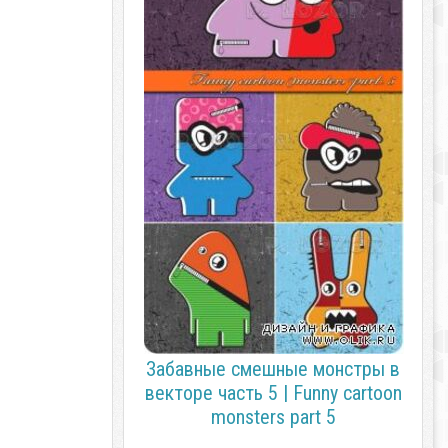
Забавные смешные монстры в
векторе часть 5 | Funny cartoon
monsters part 5