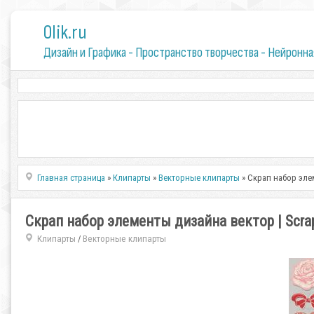
0lik.ru
Дизайн и Графика - Пространство творчества - Нейронна
Главная страница
»
Клипарты
»
Векторные клипарты
» Скрап набор элем
Скрап набор элементы дизайна вектор | Scrap
Клипарты
Векторные клипарты
/