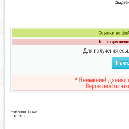
Свадебн
Ссылки на файл
Только для личног
Для получения ссы
Нажм
* Внимание!
Данная н
Вероятность что
Разместил:
AILove
18.01.2012