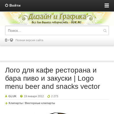
Войти
Полная версия сайта
Лого для кафе ресторана и
бара пиво и закуски | Logo
menu beer and snacks vector
GLUK
19 января 2012
2 273
Клипарты
/
Векторные клипарты