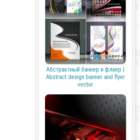
Абстрактный баннер и флаер |
Abstract design banner and flyer
vector