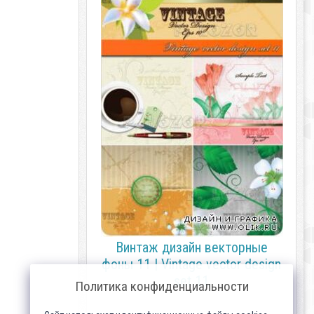
Винтаж дизайн векторные
фоны 11 | Vintage vector design
set 11
Политика конфиденциальности