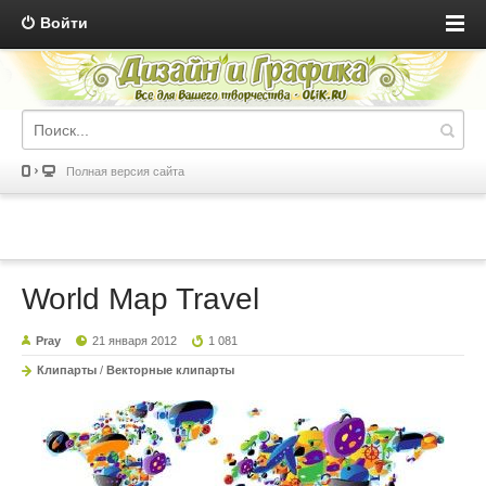
Войти
Полная версия сайта
World Map Travel
Pray
21 января 2012
1 081
Клипарты
/
Векторные клипарты