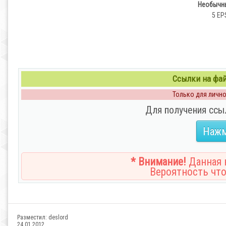
Необычны
5 EPS
Ссылки на файл
Только для личног
Для получения ссы
Нажм
* Внимание!
Данная н
Вероятность что
Разместил:
deslord
24.01.2012