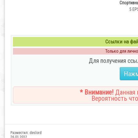
Спортивны
5 EPS
Ссылки на файл
Только для личног
Для получения ссы
Нажм
* Внимание!
Данная н
Вероятность что
Разместил:
deslord
26.01.2012