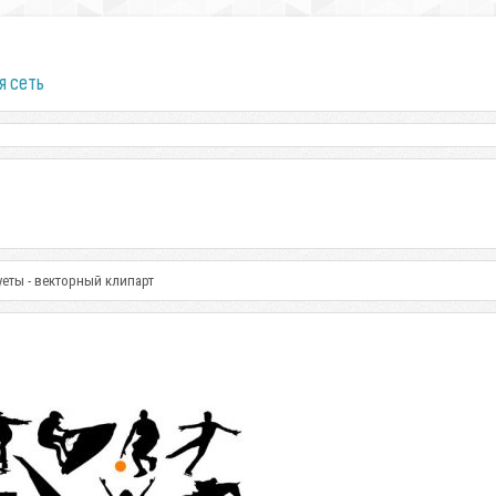
я сеть
еты - векторный клипарт