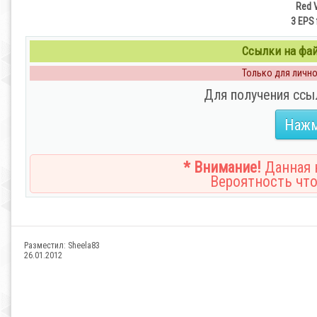
Red V
3 EPS 
Ссылки на файл
Только для личног
Для получения ссы
Нажм
* Внимание!
Данная н
Вероятность что
Разместил:
Sheela83
26.01.2012