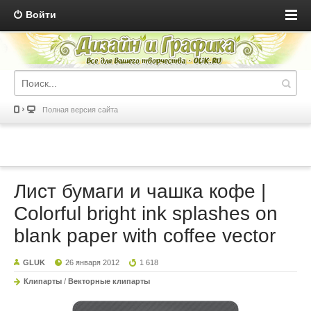
Войти
Полная версия сайта
Лист бумаги и чашка кофе |
Colorful bright ink splashes on
blank paper with coffee vector
GLUK
26 января 2012
1 618
Клипарты
/
Векторные клипарты