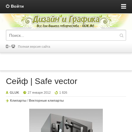
Войти
Полная версия сайта
Сейф | Safe vector
GLUK
27 января 2012
1 826
Клипарты
/
Векторные клипарты