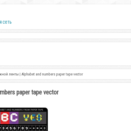
я сеть
ной ленты | Alphabet and numbers paper tape vector
bers paper tape vector