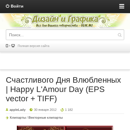
Войти
Полная версия сайта
Счастливого Дня Влюбленных
| Happy L'Amour Day (EPS
vector + TIFF)
appleLady
30 января 2012
1 182
Клипарты
/
Векторные клипарты