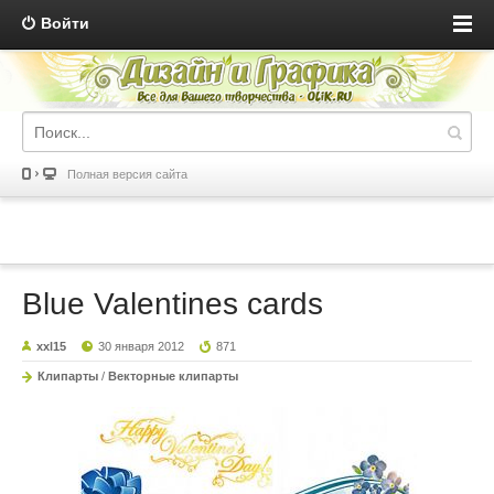
Войти
Полная версия сайта
Blue Valentines cards
xxl15
30 января 2012
871
Клипарты
/
Векторные клипарты