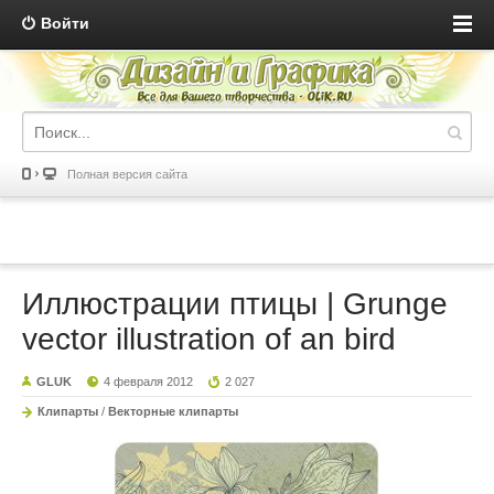
Войти
Полная версия сайта
Иллюстрации птицы | Grunge
vector illustration of an bird
GLUK
4 февраля 2012
2 027
Клипарты
/
Векторные клипарты