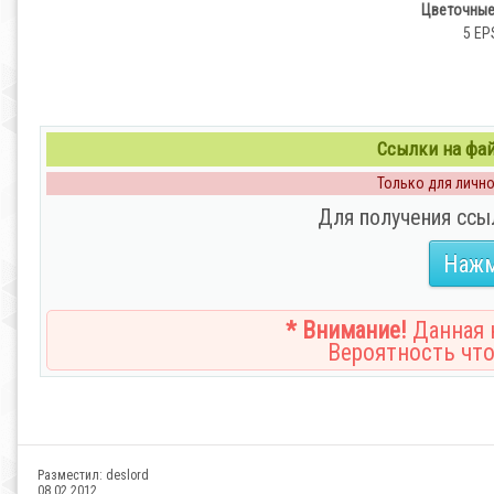
Цветочные 
5 EPS
Ссылки на файл
Только для личног
Для получения ссы
Нажм
* Внимание!
Данная н
Вероятность что
Разместил:
deslord
08.02.2012