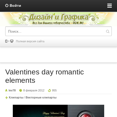
Войти
Полная версия сайта
Valentines day romantic
elements
lev78
8 февраля 2012
955
Клипарты
/
Векторные клипарты