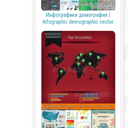
Инфографики демография |
Infographic demographic vector