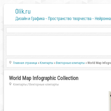
0lik.ru
Дизайн и Графика - Пространство творчества - Нейронна
Главная страница
»
Клипарты
»
Векторные клипарты
» World Map Infogra
World Map Infographic Collection
Клипарты
Векторные клипарты
/