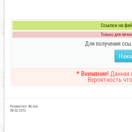
Ссылки на файл
Только для личног
Для получения ссы
Нажм
* Внимание!
Данная н
Вероятность что
Разместил:
AILove
08.02.2012