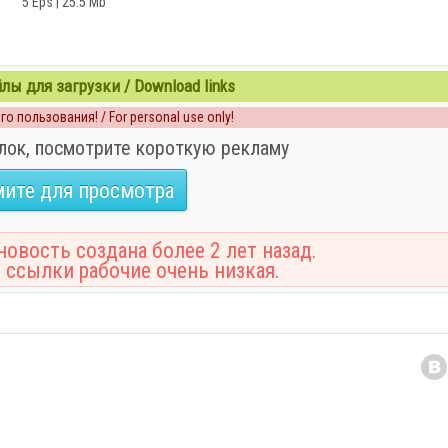
5 Eps | 25.5 Mb
ы для загрузки / Download links
о пользования! / For personal use only!
лок, посмотрите короткую рекламу
ите для просмотра
овость создана более 2 лет назад.
 ссылки рабочие очень низкая.