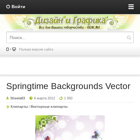
Войти
Полная версия сайта
Springtime Backgrounds Vector
Sheela83
6 марта 2012
1 050
Клипарты
/
Векторные клипарты