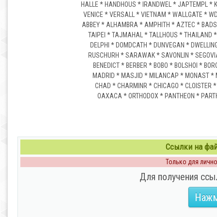
HALLE * HANDHOUS * IRANDWEL * JAPTEMPL * K
VENICE * VERSALL * VIETNAM * WALLGATE * 
ABBEY * ALHAMBRA * AMPHITH * AZTEC * BADSH
TAIPEI * TAJMAHAL * TALLHOUS * THAILAND 
DELPHI * DOMDCATH * DUNVEGAN * DWELLING
RUSCHURH * SARAWAK * SAVONLIN * SEGOVIA
BENEDICT * BERBER * BOBO * BOLSHOI * B
MADRID * MASJID * MILANCAP * MONAST *
CHAD * CHARMINR * CHICAGO * CLOISTER 
OAXACA * ORTHODOX * PANTHEON * PARTH
Ссылки на файл
Только для личног
Для получения ссы
Нажм