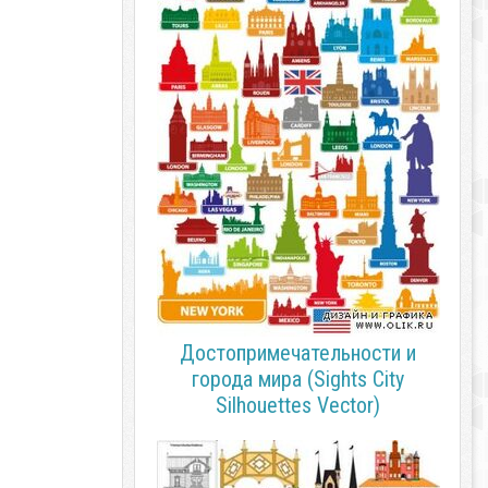
Достопримечательности и
города мира (Sights City
Silhouettes Vector)