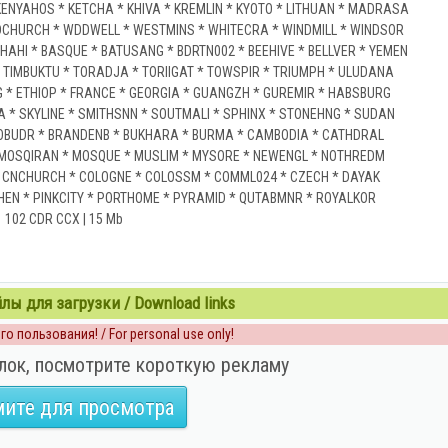
ENYAHOS * KETCHA * KHIVA * KREMLIN * KYOTO * LITHUAN * MADRASA
WDCHURCH * WDDWELL * WESTMINS * WHITECRA * WINDMILL * WINDSOR
AHI * BASQUE * BATUSANG * BDRTN002 * BEEHIVE * BELLVER * YEMEN
* TIMBUKTU * TORADJA * TORIIGAT * TOWSPIR * TRIUMPH * ULUDANA
 * ETHIOP * FRANCE * GEORGIA * GUANGZH * GUREMIR * HABSBURG
 * SKYLINE * SMITHSNN * SOUTMALI * SPHINX * STONEHNG * SUDAN
OROBUDR * BRANDENB * BUKHARA * BURMA * CAMBODIA * CATHDRAL
 MOSQIRAN * MOSQUE * MUSLIM * MYSORE * NEWENGL * NOTHREDM
* CNCHURCH * COLOGNE * COLOSSM * COMML024 * CZECH * DAYAK
EN * PINKCITY * PORTHOME * PYRAMID * QUTABMNR * ROYALKOR
102 CDR CCX | 15 Mb
ы для загрузки / Download links
о пользования! / For personal use only!
лок, посмотрите короткую рекламу
ите для просмотра