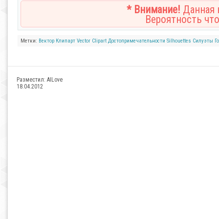
* Внимание!
Данная н
Вероятность что
Метки:
Вектор
Клипарт
Vector
Clipart
Достопримечательности
Silhouettes
Силуэты
Г
Разместил:
AILove
18.04.2012