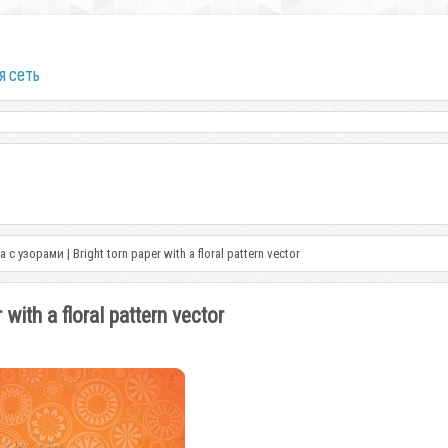
я сеть
 узорами | Bright torn paper with a floral pattern vector
ith a floral pattern vector