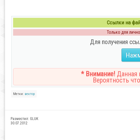
Ссылки на файл
Только для личног
Для получения ссы
Нажм
* Внимание!
Данная н
Вероятность что
Метки:
вектор
Разместил:
GLUK
30.07.2012