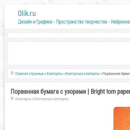
0lik.ru
Дизайн и Графика - Пространство творчества - Нейронна
Главная страница
»
Клипарты
»
Векторные клипарты
» Порванная бумага с
Порванная бумага с узорами | Bright torn paper w
Клипарты
Векторные клипарты
/