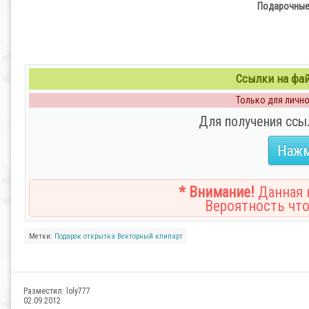
Подарочные 
Ссылки на файл
Только для личног
Для получения ссы
Нажм
* Внимание!
Данная н
Вероятность что
Метки:
Подарок
открытка
Векторный клипарт
Разместил:
loly777
02.09.2012