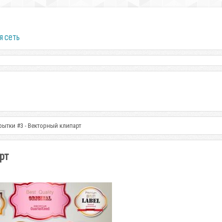
я сеть
ытки #3 - Векторный клипарт
рт