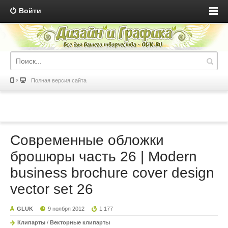
Войти
Полная версия сайта
Современные обложки
брошюры часть 26 | Modern
business brochure cover design
vector set 26
GLUK
9 ноября 2012
1 177
Клипарты
/
Векторные клипарты