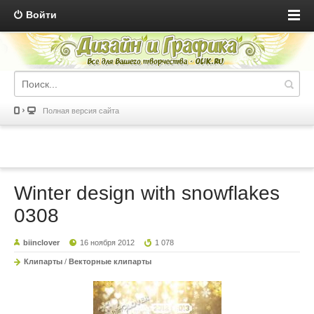
Войти
Полная версия сайта
Winter design with snowflakes
0308
biinclover
16 ноября 2012
1 078
Клипарты
/
Векторные клипарты