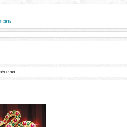
я сеть
nds Vector