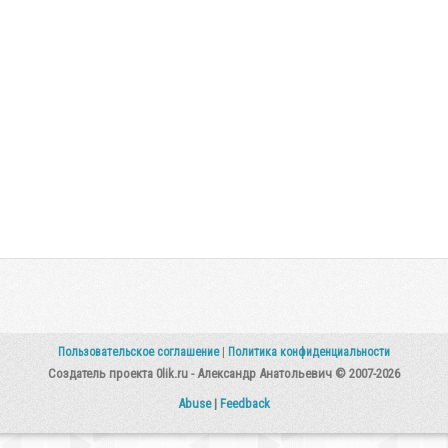
Пользовательское соглашение
|
Политика конфиденциальности
Создатель проекта 0lik.ru - Александр Анатольевич © 2007-2026
Abuse
|
Feedback