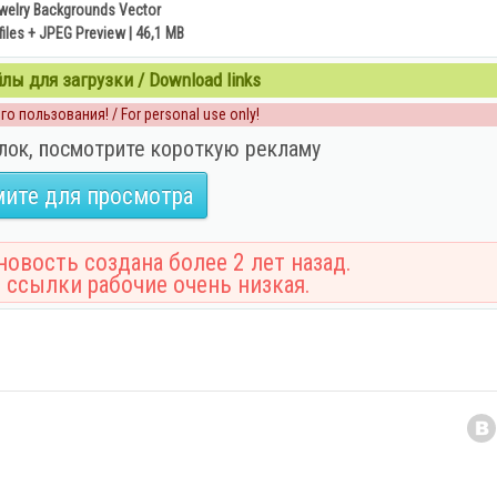
welry Backgrounds Vector
files + JPEG Preview | 46,1 MB
ы для загрузки / Download links
о пользования! / For personal use only!
лок, посмотрите короткую рекламу
ите для просмотра
овость создана более 2 лет назад.
 ссылки рабочие очень низкая.