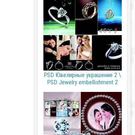
PSD Ювелирные украшение 2 \
PSD Jewelry embellishment 2