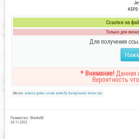
Je
4 EPS 
Ссылки на файл
Только для личног
Для получения ссы
Нажм
* Внимание!
Данная н
Вероятность что
Метки:
Jewelry
golden
snake
butterfly
Backgrounds
Vector
eps
Разместил:
Sheela83
26.11.2012