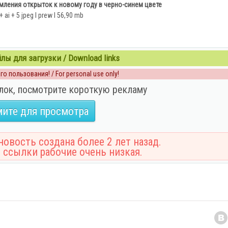
ления открыток к новому году в черно-синем цвете
+ ai + 5 jpeg l prew l 56,90 mb
ы для загрузки / Download links
о пользования! / For personal use only!
лок, посмотрите короткую рекламу
ите для просмотра
овость создана более 2 лет назад.
 ссылки рабочие очень низкая.