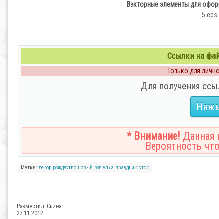
Векторные элементы для оформ
5 eps 
Ссылки на файл
Только для личног
Для получения ссы
Нажм
* Внимание!
Данная н
Вероятность что
Метки:
декор
рождество
новый год
елка
праздник
сток
Разместил:
Cuzea
27.11.2012