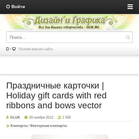
Войти
Полная версия сайта
Праздничные карточки |
Holiday gift cards with red
ribbons and bows vector
GLUK
29 ноября 2012
1 568
Клипарты
/
Векторные клипарты