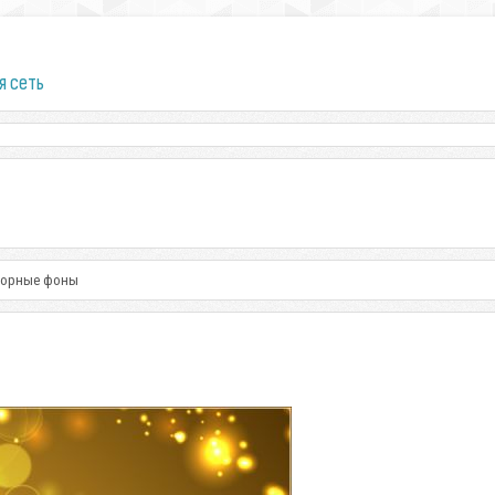
я сеть
торные фоны