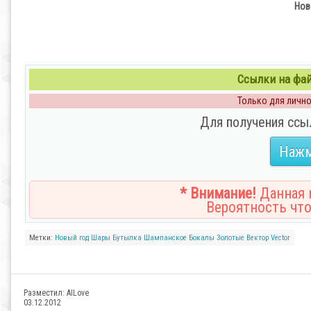
Нов
Ссылки на файл
Только для личног
Для получения ссы
Нажм
* Внимание!
Данная н
Вероятность что
Метки:
Новый год
Шары
Бутылка
Шампанское
Бокалы
Золотые
Вектор
Vector
Разместил:
AILove
03.12.2012