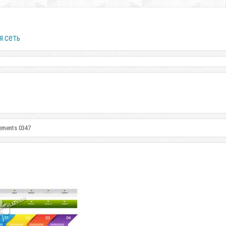
я сеть
ements 0347