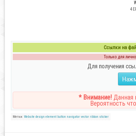
W
4 E
Ссылки на файл
Только для личног
Для получения ссы
Нажм
* Внимание!
Данная н
Вероятность что
Метки:
Website
design
element
button
navigator
vector
ribbon
sticker