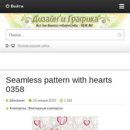
Войти
Полная версия сайта
Seamless pattern with hearts
0358
biinclover
16 января 2013
1 169
Клипарты
/
Векторные клипарты