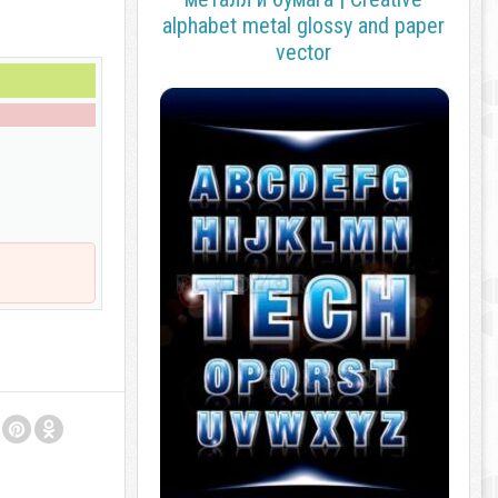
alphabet metal glossy and paper
vector