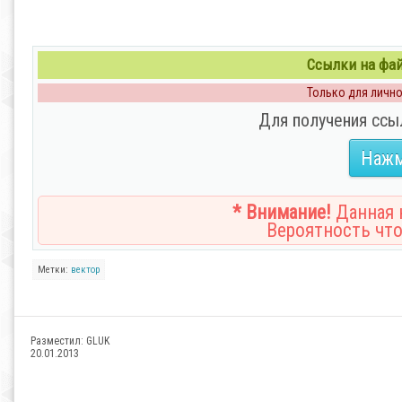
Ссылки на файл
Только для личног
Для получения ссы
Нажм
* Внимание!
Данная н
Вероятность что
Метки:
вектор
Разместил:
GLUK
20.01.2013