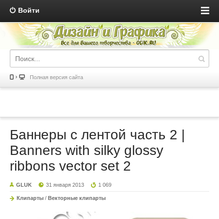
Войти
Полная версия сайта
Баннеры с лентой часть 2 |
Banners with silky glossy
ribbons vector set 2
GLUK
31 января 2013
1 069
Клипарты
/
Векторные клипарты