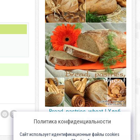
Bread, pastries, wheat | Хлеб,
выпечка, пшеница
Политика конфиденциальности
Сайт использует идентификационные файлы cookies