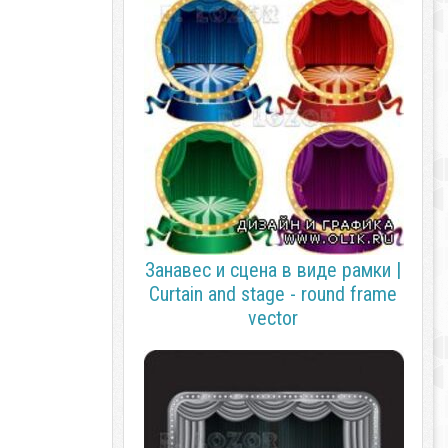
Занавес и сцена в виде рамки |
Curtain and stage - round frame
vector