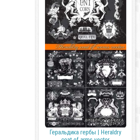
Геральдика гербы | Heraldry
coat of arms vector