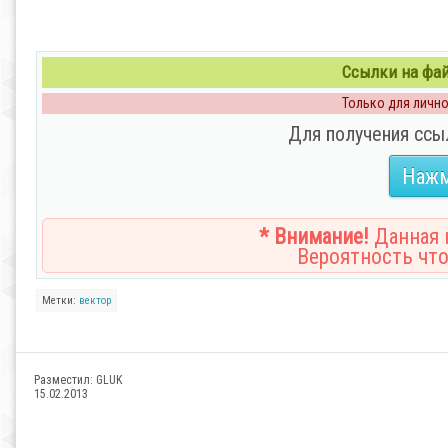
Ссылки на файл
Только для личног
Для получения ссы
Нажм
* Внимание!
Данная н
Вероятность что
Метки:
вектор
Разместил:
GLUK
15.02.2013