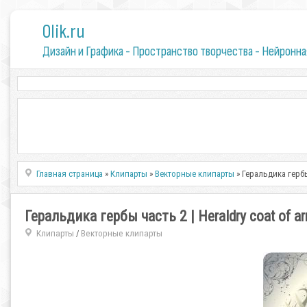
0lik.ru
Дизайн и Графика - Пространство творчества - Нейронна
Главная страница
»
Клипарты
»
Векторные клипарты
» Геральдика гербы 
Геральдика гербы часть 2 | Heraldry coat of ar
Клипарты
Векторные клипарты
/