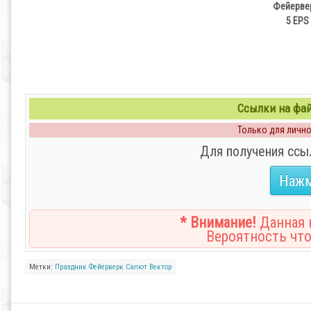
Фейервер
5 EPS 
Ссылки на файл
Только для личног
Для получения ссы
Нажм
* Внимание!
Данная н
Вероятность что
Метки:
Праздник
Фейерверк
Салют
Вектор