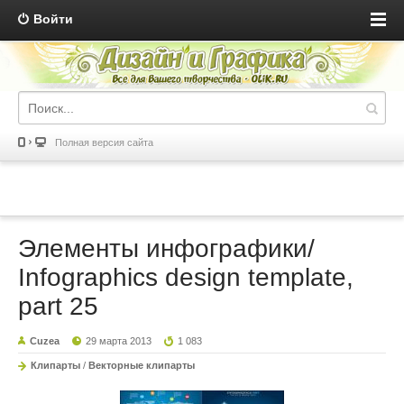
Войти
Полная версия сайта
Элементы инфографики/
Infographics design template,
part 25
Cuzea
29 марта 2013
1 083
Клипарты
/
Векторные клипарты