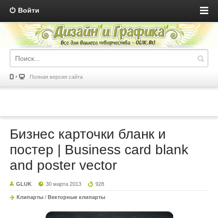
Войти
Полная версия сайта
Бизнес карточки бланк и
постер | Business card blank
and poster vector
GLUK
30 марта 2013
928
Клипарты
/
Векторные клипарты