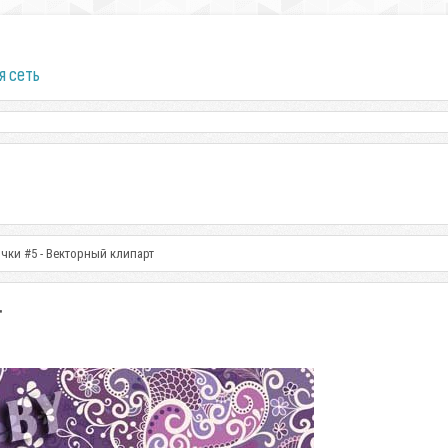
я сеть
чки #5 - Векторный клипарт
т