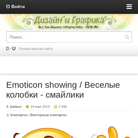
Войти
Полная версия сайта
Emoticon showing / Веселые
колобки - смайлики
barbus
24 мая 2013
2 590
Клипарты
/
Векторные клипарты