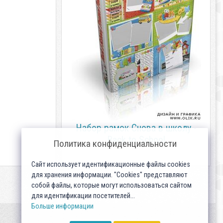
Набор рамок Снова в школу -
Back to School
Политика конфиденциальности
Сайт использует идентификационные файлы cookies
для хранения информации. "Cookies" представляют
собой файлы, которые могут использоваться сайтом
для идентификации посетителей...
Больше информации