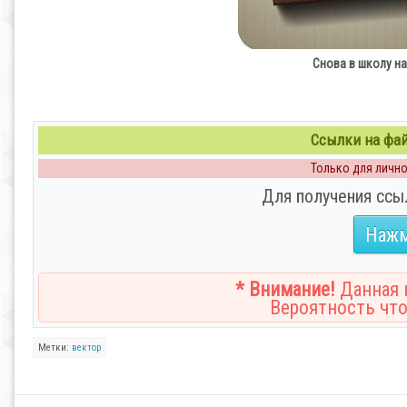
Снова в школу наб
Ссылки на файл
Только для личног
Для получения ссы
Нажм
* Внимание!
Данная н
Вероятность что
Метки:
вектор