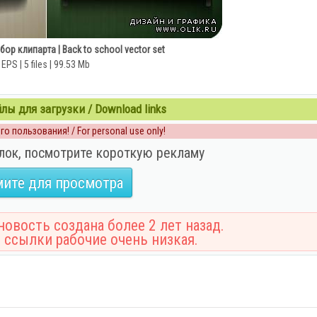
ор клипарта | Back to school vector set
EPS | 5 files | 99.53 Mb
ы для загрузки / Download links
о пользования! / For personal use only!
лок, посмотрите короткую рекламу
ите для просмотра
овость создана более 2 лет назад.
 ссылки рабочие очень низкая.